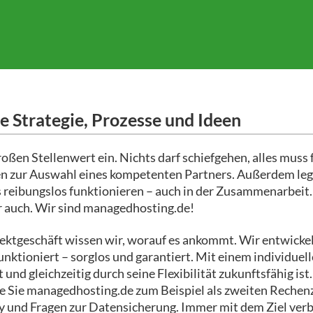
e Strategie, Prozesse und Ideen
ßen Stellenwert ein. Nichts darf schiefgehen, alles muss 
rien zur Auswahl eines kompetenten Partners. Außerdem leg
s reibungslos funktionieren – auch in der Zusammenarbeit.
r auch. Wir sind managedhosting.de!
ektgeschäft wissen wir, worauf es ankommt. Wir entwicke
nktioniert – sorglos und garantiert. Mit einem individuel
 und gleichzeitig durch seine Flexibilität zukunftsfähig is
 wie Sie managedhosting.de zum Beispiel als zweiten Rech
ery und Fragen zur Datensicherung. Immer mit dem Ziel ve